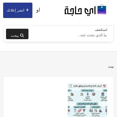
او
انشر إعلانك
استكشف
يبحث
بيت