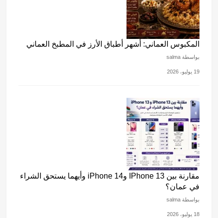
المكبوس العماني: أشهر أطباق الأرز في المطبخ العماني
بواسطة salma
19 يوليو، 2026
مقارنة بين IPhone 13 وiPhone 14 وأيهما يستحق الشراء
في عمان؟
بواسطة salma
18 يوليو، 2026