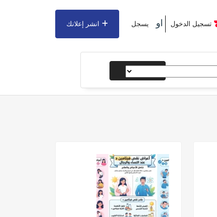
او
تسجيل الدخول
يسجل
انشر إعلانك
يبحث