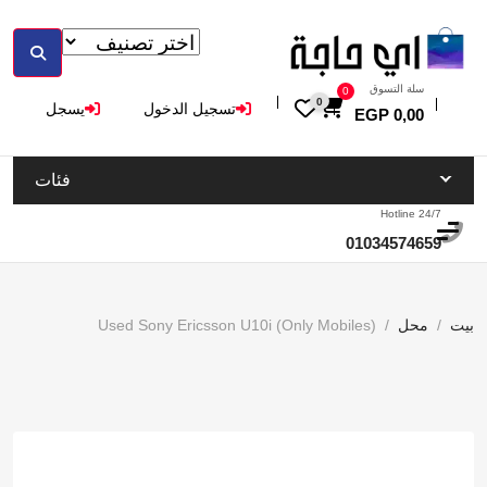
سلة التسوق
0
0
تسجيل الدخول
يسجل
EGP
0,00
فئات
Hotline 24/7
01034574659
بيت
محل
Used Sony Ericsson U10i (Only Mobiles)