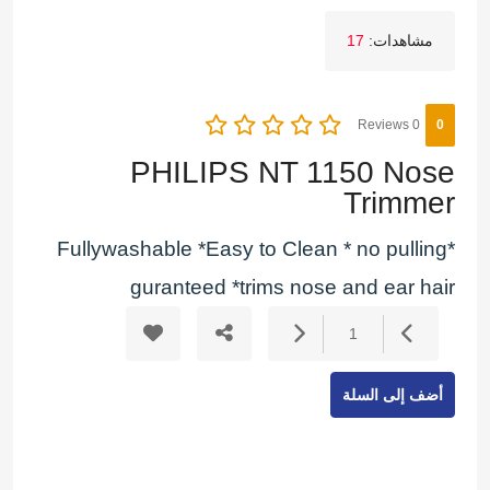
مشاهدات:
17
0 Reviews
0
PHILIPS NT 1150 Nose
Trimmer
*Fullywashable *Easy to Clean * no pulling
guranteed *trims nose and ear hair
1
أضف إلى السلة