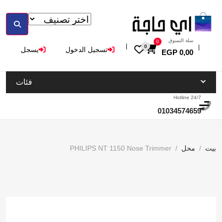
سلة التسوق
0
0
تسجيل الدخول
يسجل
EGP
0,00
فئات
Hotline 24/7
01034574659
بيت
محل
PHILIPS NT 1150 Nose Trimmer