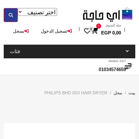
سلة التسوق
0
0
تسجيل الدخول
يسجل
EGP
0,00
فئات
Hotline 24/7
01034574659
بيت
محل
PHILIPS BHD 003 HAIR DRYER