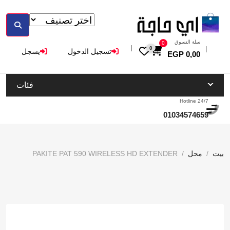
سلة التسوق
0
0
تسجيل الدخول
يسجل
EGP
0,00
فئات
Hotline 24/7
01034574659
بيت
محل
PAKITE PAT 590 WIRELESS HD EXTENDER