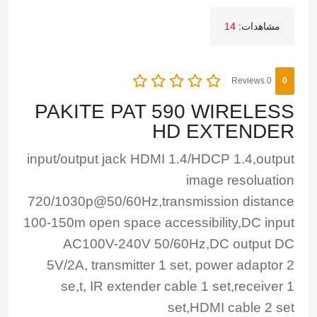
مشاهدات:
14
0 Reviews
0
PAKITE PAT 590 WIRELESS
HD EXTENDER
input/output jack HDMI 1.4/HDCP 1.4,output
image resoluation
720/1030p@50/60Hz,transmission distance
100-150m open space accessibility,DC input
AC100V-240V 50/60Hz,DC output DC
5V/2A, transmitter 1 set, power adaptor 2
se,t, IR extender cable 1 set,receiver 1
set,HDMI cable 2 set