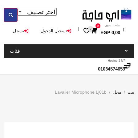
سلة التسوق
0
0
تسجيل الدخول
يسجل
EGP
0,00
فئات
Hotline 24/7
01034574659
بيت
محل
Lavalier Microphone Lj01b