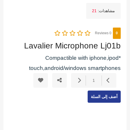
مشاهدات:
21
0 Reviews
0
Lavalier Microphone Lj01b
*Compactible with iphone,ipod
touch,android/windows smartphones
1
أضف إلى السلة