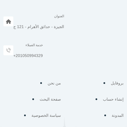
العنوان
الجيزة - حدائق الأهرام - 121 ج
خدمة العملاء
⁦+201050994329⁩
بروفايل
من نحن
إنشاء حساب
صفحة البحث
المدونة
سياسة الخصوصية