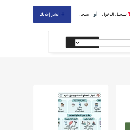
او
تسجيل الدخول
يسجل
انشر إعلانك
يبحث