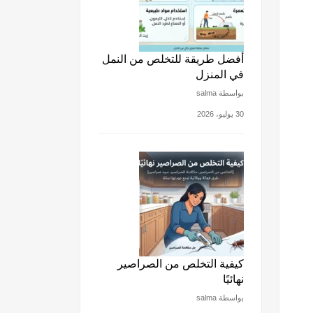
أفضل طريقة للتخلص من النمل
في المنزل
بواسطة salma
30 يوليو، 2026
كيفية التخلص من الصراصير
نهائيًا
بواسطة salma