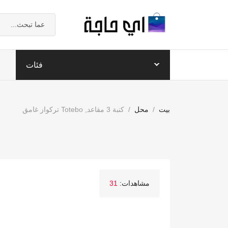
فئات
بيت
محل
كنبة 3 مقاعد, Totebo تركواز غامق
مشاهدات:
31