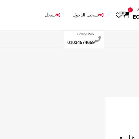
ق
0
0
تسجيل الدخول
يسجل
E
Hotline 24/7
01034574659