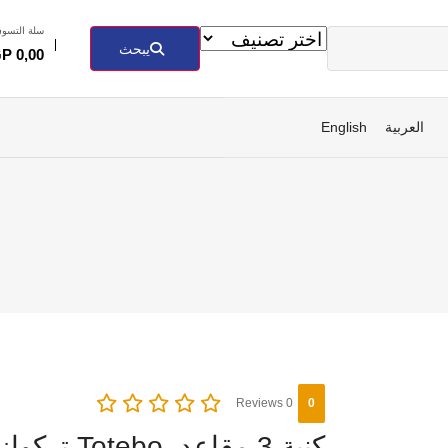
سلة التسو
يبحث
GP
0,00
العربية
English
0 Reviews
0
كنبة 3 مقاعد, Totebo تركواز غامق