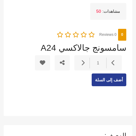
مشاهدات:
50
0 Reviews
0
‏سامسونج جالاكسي A24‏
1
أضف إلى السلة
الوصف: