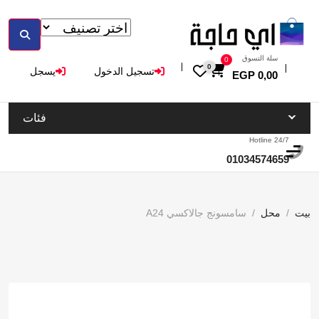
سلة التسوق
0
0
تسجيل الدخول
يسجل
EGP
0,00
فئات
Hotline 24/7
01034574659
بيت
محل
‏سامسونج جالاكسي A24‏