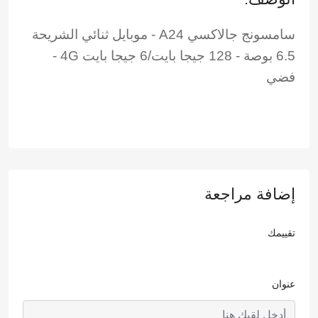
‏سامسونج جالاكسي A24‏
‏ - موبايل ثنائي الشريحة
6.5 بوصة - 128 جيجا بايت/6 جيجا بايت 4G -
فضي‏
إضافة مراجعة
تقييمك
عنوان