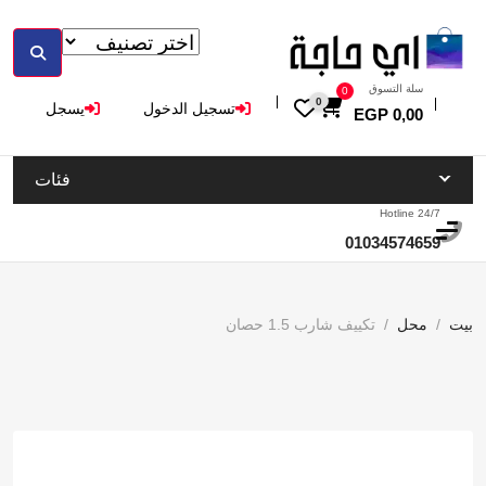
سلة التسوق
0
0
تسجيل الدخول
يسجل
EGP
0,00
فئات
Hotline 24/7
01034574659
بيت
محل
تكييف شارب 1.5 حصان