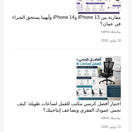
مقارنة بين IPhone 13 وiPhone 14 وأيهما يستحق الشراء
في عمان؟
بواسطة salma
18 يوليو، 2026
اختيار أفضل كرسي مكتب للعمل لساعات طويلة: كيف
تحمي عمودك الفقري وتضاعف إنتاجيتك؟
بواسطة salma
15 يوليو، 2026