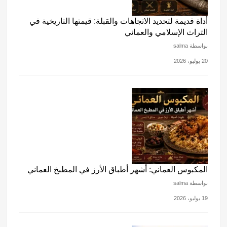
أداة قديمة لتحديد الاتجاهات والقبلة: قيمتها التاريخية في
التراث الإسلامي والعماني
بواسطة salma
20 يوليو، 2026
المكبوس العماني: أشهر أطباق الأرز في المطبخ العماني
بواسطة salma
19 يوليو، 2026