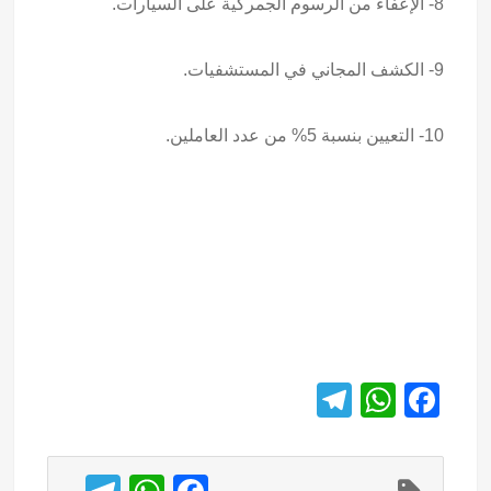
8- الإعفاء من الرسوم الجمركية على السيارات.
9- الكشف المجاني في المستشفيات.
10- التعيين بنسبة 5% من عدد العاملين.
T
W
F
el
h
a
e
at
c