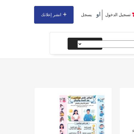
او
تسجيل الدخول
يسجل
انشر إعلانك
يبحث
ء