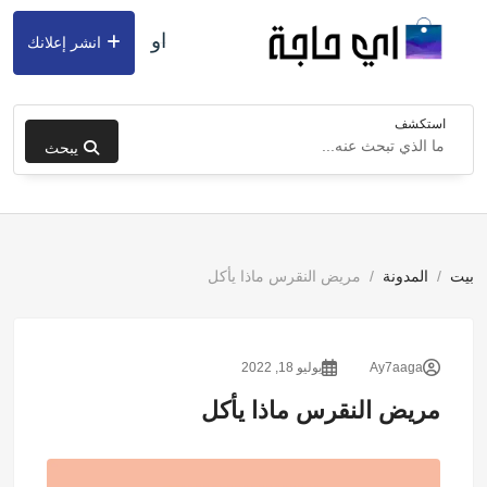
او
انشر إعلانك
استكشف
يبحث
بيت
المدونة
مريض النقرس ماذا يأكل
Ay7aaga
يوليو 18, 2022
مريض النقرس ماذا يأكل