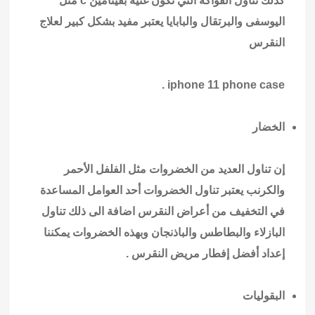
كذلك تناول الفواكه التي تكون غنية بفيتامين c مثل
اليوسفى والبرتقال والبابايا يعتبر مفيد بشكل كبير لعلاج
النقرس
.
iphone 11 phone case
الخضار
إن تناول العديد من الخضروات مثل الفلفل الأحمر
والكرنب يعتبر تناول الخضروات أحد العوامل المساعدة
في التخفيف من أعراض النقرس اضافة الى ذلك تناول
البازلاء والبطاطس والباذنجان وبهذه الخضروات يمكننا
إعداد أفضل إفطار مريض النقرس .
البقوليات