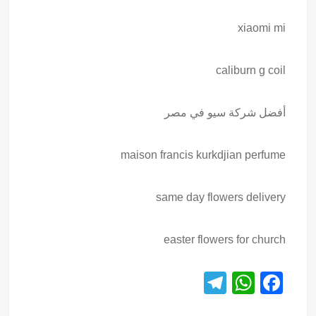
xiaomi mi
caliburn g coil
أفضل شركة سيو في مصر
maison francis kurkdjian perfume
same day flowers delivery
easter flowers for church
T
W
F
el
h
a