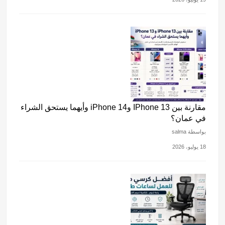
مقارنة بين IPhone 13 وiPhone 14 وأيهما يستحق الشراء
في عمان؟
بواسطة salma
18 يوليو، 2026