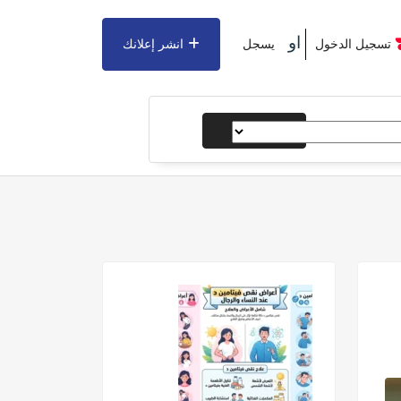
او
تسجيل الدخول
يسجل
انشر إعلانك
يبحث