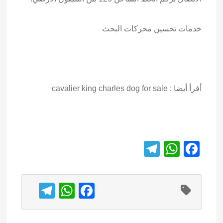
خدمات تحسين محركات البحث
أقرأ أيضا :
cavalier king charles dog for sale
T
W
F
el
h
a
e
at
c
T
W
F
gr
s
e
el
h
a
a
A
b
e
at
c