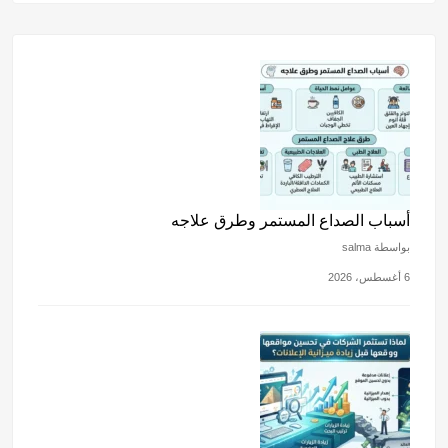
m
p
o
gr
s
e
p
o
a
A
b
k
m
p
o
p
o
k
أسباب الصداع المستمر وطرق علاجه
بواسطة salma
6 أغسطس، 2026