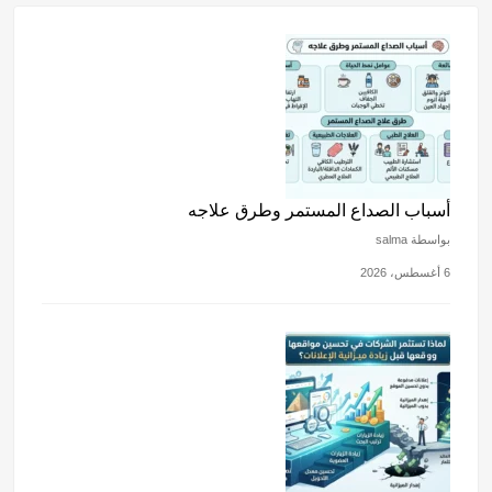
gr
s
e
p
o
a
A
b
k
m
p
o
p
o
k
أسباب الصداع المستمر وطرق علاجه
بواسطة salma
6 أغسطس، 2026