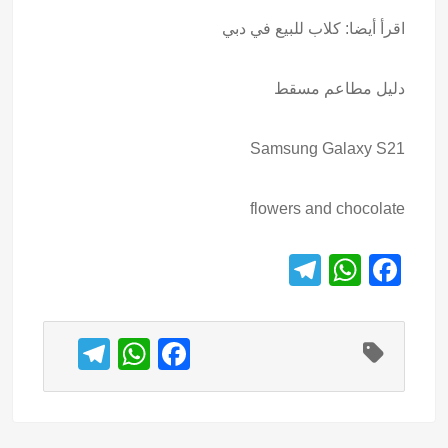
اقرأ أيضا:
كلاب للبيع في دبي
دليل مطاعم مسقط
Samsung Galaxy S21
flowers and chocolate
T
W
F
el
h
a
e
at
c
T
W
F
gr
s
e
el
h
a
a
A
b
e
at
c
m
p
o