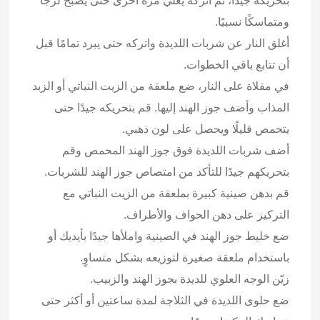
بتحريكه جيدًا، ثم اتركه يغلي مرة أخرى حتى يصبح لزجًا
ومتماسكًا نسبيًا.
أغلق النار عن شربات اللديدة واتركه حتى يبرد تمامًا قبل
أن تتابع باقي الخطوات.
في مقلاة على النار، ضع ملعقة من الزيت النباتي أو الزبد
المذاب وأضف جوز الهند إليها. قم بتحريكه جيدًا حتى
يتحمص قليلًا ويحصل على لون ذهبي.
أضف شربات اللديدة فوق جوز الهند المحمص وقم
بتحريكهم جيدًا للتأكد من امتصاص جوز الهند للشربات.
قم بدهن صينية كبيرة بملعقة من الزيت النباتي مع
التركيز على دهن الحواف والأطراف.
ضع خليط جوز الهند في الصينية واملأها جيدًا بأيديك أو
باستخدام ملعقة صغيرة لتوزيعه بشكل متساوٍ.
زيّن الوجه العلوي للديدة بجوز الهند والزبيب.
ضع حلوى اللديدة في الثلاجة لمدة ساعتين أو أكثر حتى