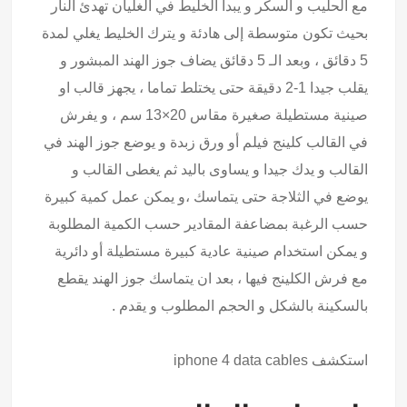
مع الحليب و السكر و يبدأ الخليط في الغليان تهدئ النار
بحيث تكون متوسطة إلى هادئة و يترك الخليط يغلي لمدة
5 دقائق ، وبعد الـ 5 دقائق يضاف جوز الهند المبشور و
يقلب جيدا 1-2 دقيقة حتى يختلط تماما ، يجهز قالب او
صينية مستطيلة صغيرة مقاس 20×13 سم ، و يفرش
في القالب كلينج فيلم أو ورق زبدة و يوضع جوز الهند في
القالب و يدك جيدا و يساوى باليد ثم يغطى القالب و
يوضع في الثلاجة حتى يتماسك ،و يمكن عمل كمية كبيرة
حسب الرغبة بمضاعفة المقادير حسب الكمية المطلوبة
و يمكن استخدام صينية عادية كبيرة مستطيلة أو دائرية
مع فرش الكلينج فيها ، بعد ان يتماسك جوز الهند يقطع
بالسكينة بالشكل و الحجم المطلوب و يقدم .
استكشف
iphone 4 data cables