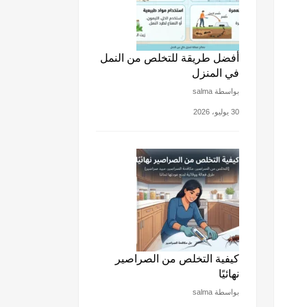
أفضل طريقة للتخلص من النمل
في المنزل
بواسطة salma
30 يوليو، 2026
كيفية التخلص من الصراصير
نهائيًا
بواسطة salma