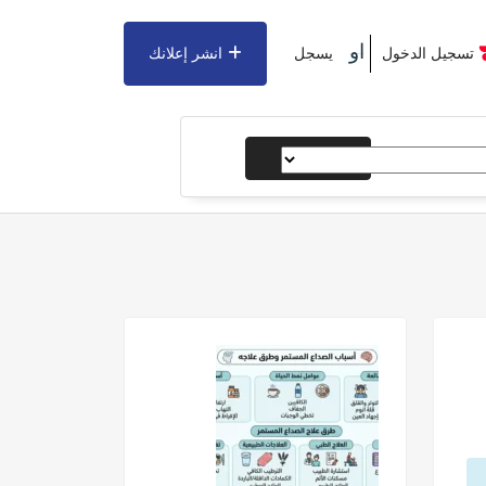
او
تسجيل الدخول
يسجل
انشر إعلانك
يبحث