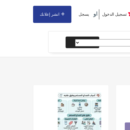
او
تسجيل الدخول
يسجل
انشر إعلانك
يبحث