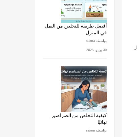
أفضل طريقة للتخلص من النمل
في المنزل
بواسطة salma
ل
30 يوليو، 2026
كيفية التخلص من الصراصير
نهائيًا
بواسطة salma