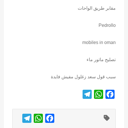
مقابر طريق الواحات
Pedrollo
mobiles in oman
تصليح ماتور ماء
سبب قول سعد زغلول مفيش فايدة
T
W
F
el
h
a
e
at
c
T
W
F
gr
s
e
el
h
a