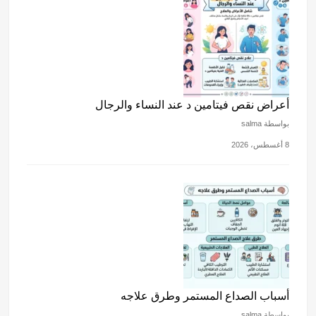
أعراض نقص فيتامين د عند النساء والرجال
بواسطة salma
8 أغسطس، 2026
أسباب الصداع المستمر وطرق علاجه
بواسطة salma