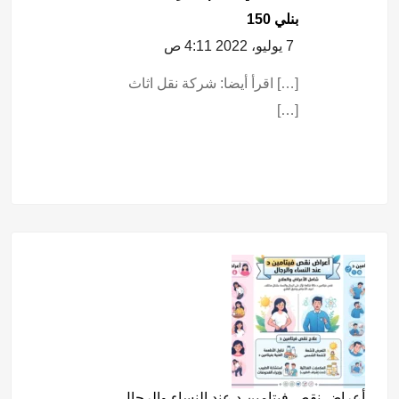
بنلي 150
7 يوليو، 2022 4:11 ص
[…] اقرأ أيضا: شركة نقل اثاث
[…]
أعراض نقص فيتامين د عند النساء والرجال