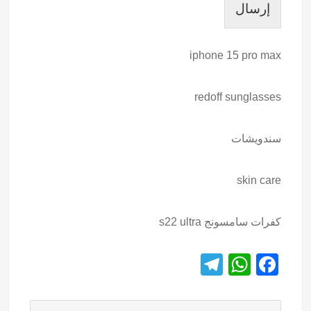
إرسال
iphone 15 pro max
redoff sunglasses
سندويشات
skin care
كفرات سامسونج s22 ultra
T
W
F
el
h
a
e
at
c