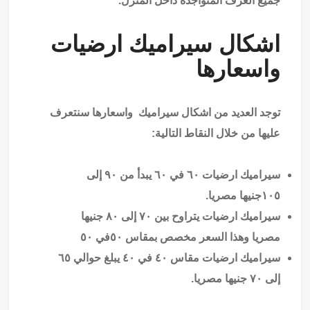
جميع الغرف المتواجدة داخل المنزل.
اشكال سيراميك ارضيات
واسعارها
توجد العديد من اشكال سيراميك واسعارها سنتعرف
عليها من خلال النقاط التالية:
سيراميك ارضيات ٦٠ في ٦٠ يبدأ من ٩٠ إلى
١٠٥جنيها مصريا.
سيراميك ارضيات يتراوح بين ٧٠ إلى ٨٠ جنيها
مصريا وهذا السعر مخصص بمقاس ٥٠في ٥٠
سيراميك ارضيات مقاس ٤٠ في ٤٠ يبلغ حوالي ٦٥
إلى ٧٠ جنيها مصريا.