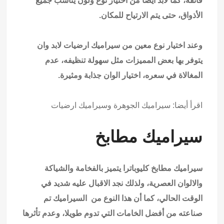
فائقة، كما لابد ايضا من اختيار نوع ولون يناسب جميع
الأذواق، حتى يتم الارتياح للمكان.
وعند اختيار نوع معين من سيراميك ارضيات لابد وان
يتوفر بها بعض المميزات مثل سهولة تنظيفه، عدم
المغالاة في سعره، اختيار الوان جذابة ومثيرة.
اقرأ أيضا:
سيراميك الجوهرة وسيراميك ارضيات
سيراميك مطابخ
سيراميك مطابخ كليوباترا يتميز بالفخامة والشياكة
والالوان العصرية، ولذلك نجد الاقبال عليه شديد في
الوقت الحالي، كما أن هذا النوع من السيراميك تم
صناعته من أفضل الخامات التي تدوم طويلا، وعدم تأثرها