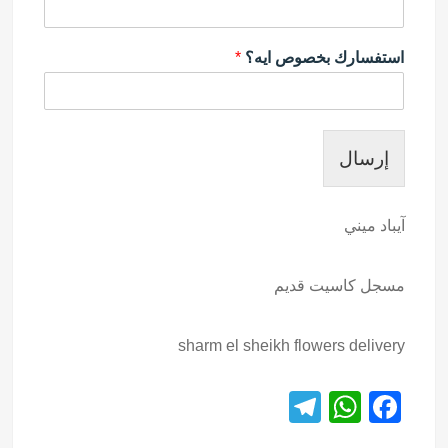
استفسارك بخصوص ايه؟
*
إرسال
آيباد ميني
مسجل كاسيت قديم
sharm el sheikh flowers delivery
T
W
F
el
h
a