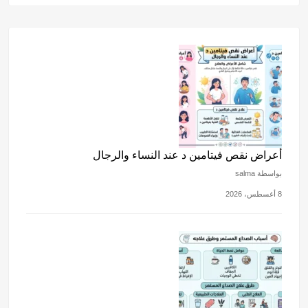
أعراض نقص فيتامين د عند النساء والرجال
بواسطة salma
8 أغسطس، 2026