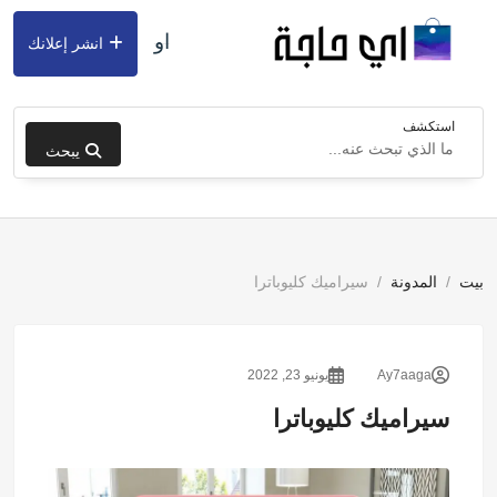
او
انشر إعلانك
استكشف
يبحث
بيت
المدونة
سيراميك كليوباترا
Ay7aaga
يونيو 23, 2022
سيراميك كليوباترا