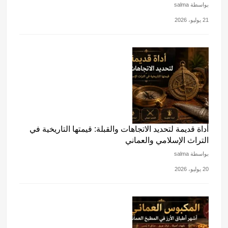
أداة قديمة لتحديد الاتجاهات والقبلة: قيمتها التاريخية في
التراث الإسلامي والعماني
بواسطة salma
20 يوليو، 2026
المكبوس العماني: أشهر أطباق الأرز في المطبخ العماني