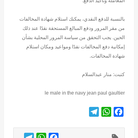
المعاملة وتأكيد الدفع.
بالنسبة للدفع النقدي، يمكنك استلام شهادة المخالفات
من مقر المرور ودفع المبالغ المستحقة نقدًا عند ذلك
الحين. يجب التحقق من سياسة المرور المحلية بشأن
إمكانية دفع المخالفات نقدًا ومواعيد ومكان استلام
شهادة المخالفات.
كتبت: منار عبدالسلام
le male in the navy jean paul gaultier
T
W
F
el
h
a
e
at
c
T
W
F