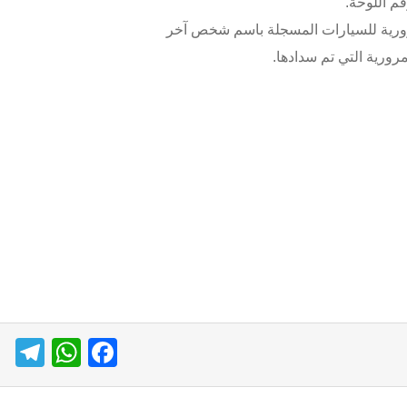
قم اللوحة.
رورية للسيارات المسجلة باسم شخص آخر
رورية التي تم سدادها.
T
W
F
el
h
a