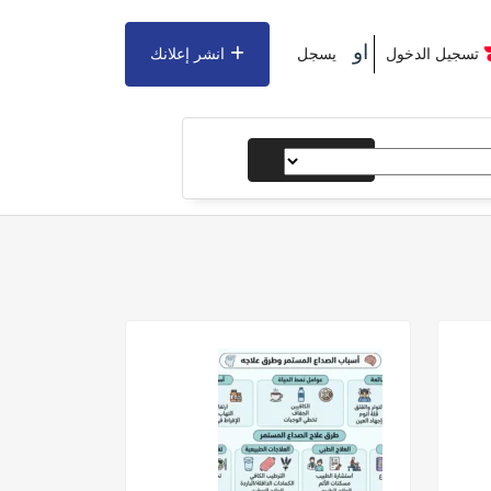
او
تسجيل الدخول
يسجل
انشر إعلانك
يبحث