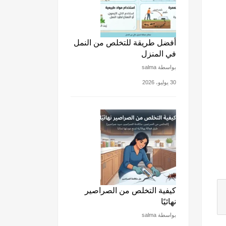
أفضل طريقة للتخلص من النمل
في المنزل
بواسطة salma
30 يوليو، 2026
كيفية التخلص من الصراصير
نهائيًا
بواسطة salma