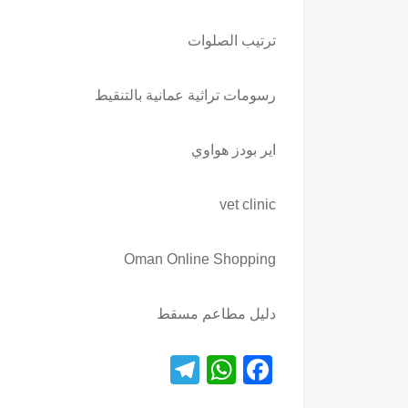
ترتيب الصلوات
رسومات تراثية عمانية بالتنقيط
اير بودز هواوي
vet clinic
Oman Online Shopping
دليل مطاعم مسقط
T
W
F
el
h
a