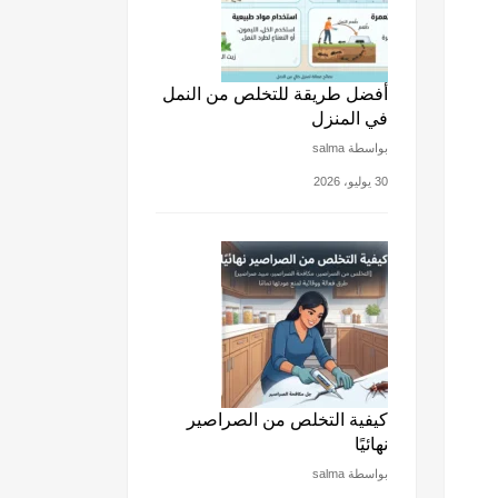
أفضل طريقة للتخلص من النمل
في المنزل
بواسطة salma
30 يوليو، 2026
كيفية التخلص من الصراصير
نهائيًا
بواسطة salma