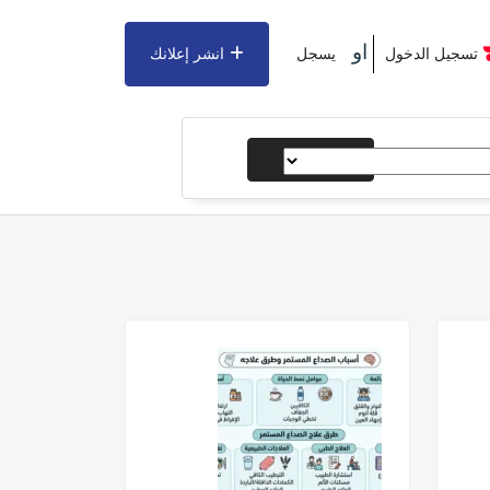
او
تسجيل الدخول
يسجل
انشر إعلانك
يبحث