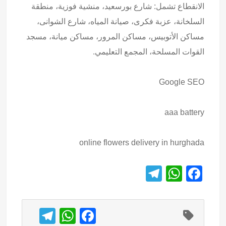
الانقطاع تشمل: شارع بورسعيد، منشية فوزية، منطقة
السلخانة، عزبة فكرى، صيانة المياه، شارع الشوانى،
مساكن الأتوبيس، مساكن المرور، مساكن ميانة، مسجد
القوات المسلحة، المجمع التعليمي.
Google SEO
aaa battery
online flowers delivery in hurghada
T
W
F
el
h
a
e
at
c
T
W
F
gr
s
e