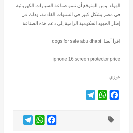
الهواء. ومن المتوقع أن تنمو صناعة السيارات الكهربائية
في مصر بشكل كبير في السنوات القادمة، وذلك في
إطار الجهود الحكومية الرامية إلى دعم هذه الصناعة.
اقرأ أيضا:
dogs for sale abu dhabi
iphone 16 screen protector price
غوزي
T
W
F
el
h
a
e
at
c
T
W
F
gr
s
e
el
h
a