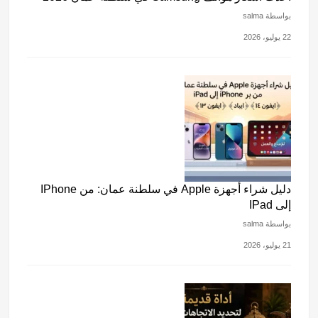
بواسطة salma
22 يوليو، 2026
دليل شراء أجهزة Apple في سلطنة عمان: من IPhone
إلى IPad
بواسطة salma
21 يوليو، 2026