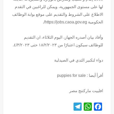
لها على مستوى الجمهورية، ويمكن للراغبين في التقدم
الاطلاع على الشروط والتقديم على موقع بوابة الوظائف
الحكومية https://jobs.caoa.gov.eg/.
وأفاد بيان أصدره الجهاز، اليوم الثلاثاء، ان التقديم
للوظائف سيكون اعتبارًا من ١٨/٢/٢٠٢٣ حتى ٤/٣/٢٠٢٣.
دواء لتكبير الثدي في الصيدلية
أقرأ أيضا :
puppies for sale
افلييت ماركتنج مصر
T
W
F