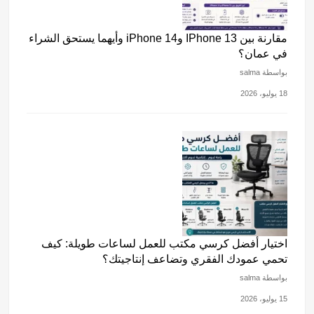
مقارنة بين IPhone 13 وiPhone 14 وأيهما يستحق الشراء
في عمان؟
بواسطة salma
18 يوليو، 2026
اختيار أفضل كرسي مكتب للعمل لساعات طويلة: كيف
تحمي عمودك الفقري وتضاعف إنتاجيتك؟
بواسطة salma
15 يوليو، 2026