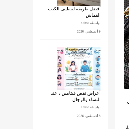
أفضل طريقة لتنظيف الكنب
القماش
بواسطة salma
9 أغسطس، 2026
أعراض نقص فيتامين د عند
النساء والرجال
بواسطة salma
8 أغسطس، 2026
از