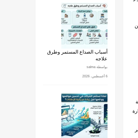
ن
أسباب الصداع المستمر وطرق
علاجه
بواسطة salma
6 أغسطس، 2026
ة
رة
ر