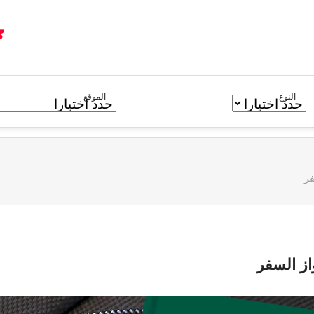
النوع
الموقع
فر
از السفر