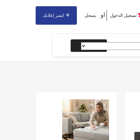
او
تسجيل الدخول
يسجل
انشر إعلانك
يبحث