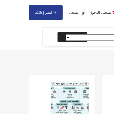
او
تسجيل الدخول
يسجل
انشر إعلانك
يبحث