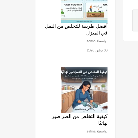
أفضل طريقة للتخلص من النمل
في المنزل
بواسطة salma
30 يوليو، 2026
كيفية التخلص من الصراصير
نهائيًا
بواسطة salma