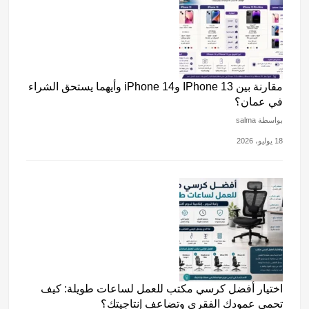
مقارنة بين IPhone 13 وiPhone 14 وأيهما يستحق الشراء
في عمان؟
بواسطة salma
18 يوليو، 2026
اختيار أفضل كرسي مكتب للعمل لساعات طويلة: كيف
تحمي عمودك الفقري وتضاعف إنتاجيتك؟