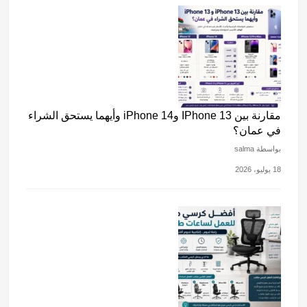
مقارنة بين IPhone 13 وiPhone 14 وأيهما يستحق الشراء
في عمان؟
بواسطة salma
18 يوليو، 2026