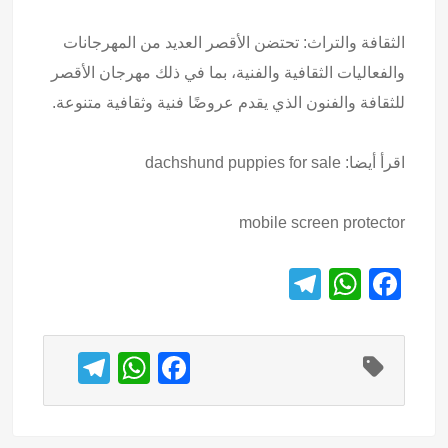
الثقافة والتراث: تحتضن الأقصر العديد من المهرجانات
والفعاليات الثقافية والفنية، بما في ذلك مهرجان الأقصر
للثقافة والفنون الذي يقدم عروضًا فنية وثقافية متنوعة.
اقرأ أيضا:
dachshund puppies for sale
mobile screen protector
T
W
F
el
h
a
e
at
c
T
W
F
gr
s
e
el
h
a
a
A
b
e
at
c
m
p
o