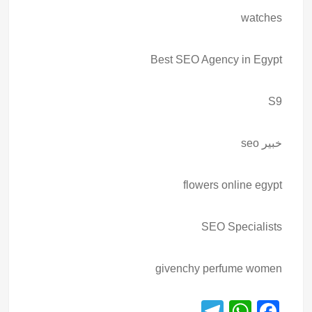
watches
Best SEO Agency in Egypt
S9
خبير seo
flowers online egypt
SEO Specialists
givenchy perfume women
T
W
F