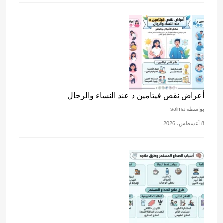
أعراض نقص فيتامين د عند النساء والرجال
بواسطة salma
8 أغسطس، 2026