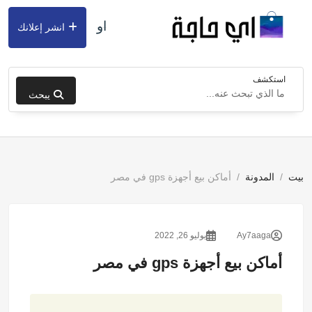
او
انشر إعلانك
استكشف
يبحث
بيت
المدونة
أماكن بيع أجهزة gps في مصر
Ay7aaga
يوليو 26, 2022
أماكن بيع أجهزة gps في مصر