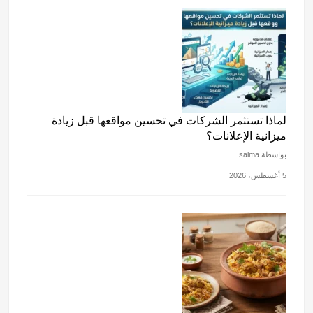
a
A
b
k
m
p
o
p
o
k
لماذا تستثمر الشركات في تحسين مواقعها قبل زيادة
ميزانية الإعلانات؟
بواسطة salma
5 أغسطس، 2026