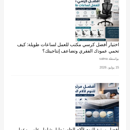
اختيار أفضل كرسي مكتب للعمل لساعات طويلة: كيف
تحمي عمودك الفقري وتضاعف إنتاجيتك؟
بواسطة salma
15 يوليو، 2026
أفضل مرتبة للنوم لآلام الظهر: دليل شامل علمي وعملي