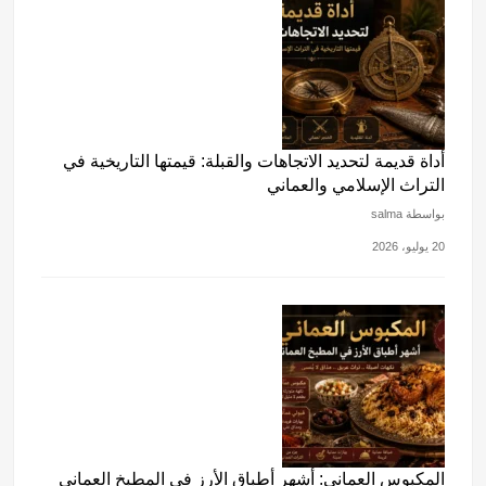
أداة قديمة لتحديد الاتجاهات والقبلة: قيمتها التاريخية في
التراث الإسلامي والعماني
بواسطة salma
20 يوليو، 2026
المكبوس العماني: أشهر أطباق الأرز في المطبخ العماني